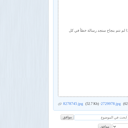
ح سيتم تحويلك الى uCoz.ae (الصفحة الرئيسية), اذا لم تتم بنجاح ستجد رسالة خطأ في كل
8278745.jpg
·
2729978.jpg
(52.7 Kb)
(62
موافق
موافق