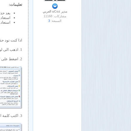
تعليمات:
مدير uCoz العربي
بعد حذ
مشاركات: 11168
استعادة
السمعة:
3
استعادة
اذا كنت تود حذ
1. اذهب الى لوحة التحكم الخاصة بالموقع المٌراد حذفه example.ucoz.ae/
2. اضغط على "حذف موقعك"
3. اكتب كلمة السر الخاصة بك