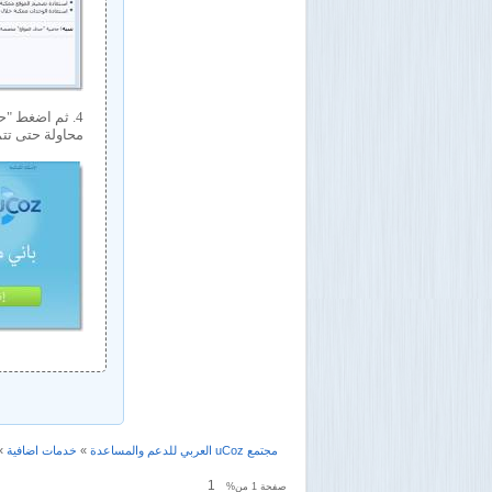
محاولة حتى تت
مجتمع uCoz العربي للدعم والمساعدة
»
خدمات اضافية
»
1
صفحة
1
من%