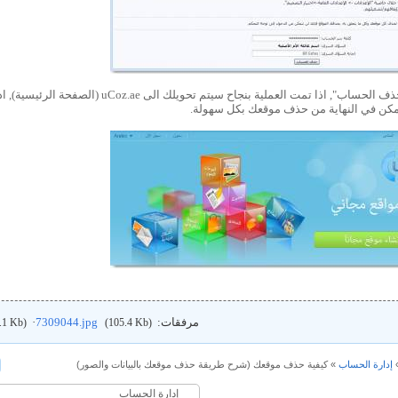
4. ثم اضغط "حذف الحساب", اذا تمت العملية بنجا
مكن في النهاية من حذف موقعك بكل سهولة.
مرفقات:
7309044.jpg
·
.1 Kb)
(105.4 Kb)
إدارة الحساب
»
كيفية حذف موقعك
(شرح طريقة حذف موقعك بالبيانات والصور)