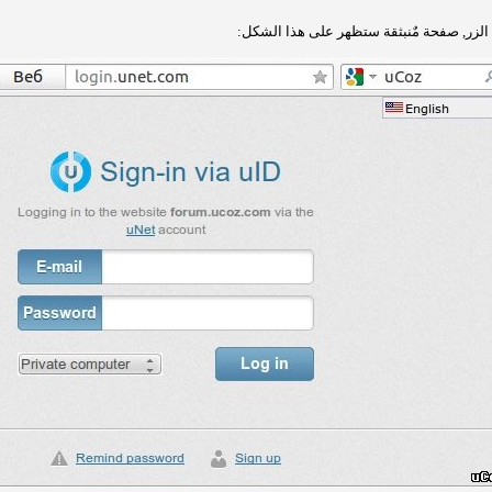
لزر, صفحة مٌنبثقة ستظهر على هذا الشكل: