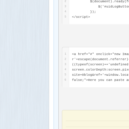
2
$(document).ready(fu
3
$('#uidLogButton di
4
});
5
</script>
1
<a href="#" onclick="new Ima
2
r'+escape(document.referrer)
3
((typeof(screen)=='undefined
4
screen.colorDepth:screen.pix
5
site=0blog&ref='+window.loca
6
false;">Here you can paste a