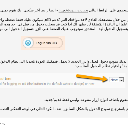
يحتوي على الرابط التالي
http://login.uid.me
- ايضا رابط آخر سيٌعني انك تقوم بملىء
اذا قمت بالدخول من خلال متصفحك العادي لاحد مواقعك ال
 علما ان النافذة المٌنبثقة لن تظهر لك اذا كنت قد سجلت دخول من قبل في احد هذه الم
تسجيل الدخول لهذا المنتدى, سيتوجب عليك الضغط على الزر لتسجيل الدخول الى موقعك, 
لديك نموذج دخول مٌعدل والزر الجديد لا يعمل, فيمكنك العودة مٌجددا الى نظام الدخول
مة" واختيار نظام الدخول المناسب:
وم باضافة انواع ازرار متنوعة, وليس فقط قديم/جديد.
م باسترجاع نموذج الدخول بالشكل السابق, اضف الكود التالي في لوحة التحكم, التصميم
ript">