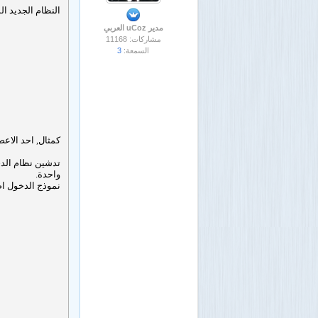
النظام الجديد ا
مدير uCoz العربي
مشاركات: 11168
السمعة:
3
كمثال, احد الاع
تدشين نظام الدخ
واحدة.
نموذج الدخول اص