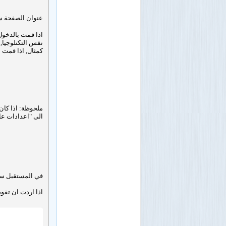
عنوان الصفحة س
نفس التكنلوجيا,
كمثال, اذا قمت ب
ملحوظة: اذا كان 
الى "اعدادات عا
في المستقبل سنق
اذا اردت ان تقو