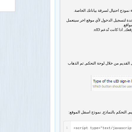
 نموذج احتيال لسرقة بياناتك الخاصة.
تي تٌدعم uID, سيكون عليك فقط ضغطة واحدة لتسجيل الدخول لأي موقع اخر سيتعمل
واقع.
اذا كانت تٌدعم uID.
 القديم من خلال لوحة التحكم, ثم الذهاب
, التحكم بالنماذج, نموذج اسفل الموقع:
1
<script type="text/javasc