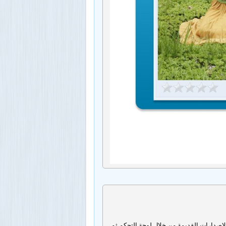
افقة مع الاصدار 1.7.2, يٌمكنك العودة الى احد الاصدارات القديمة من خلال لوحة التحكم ثم