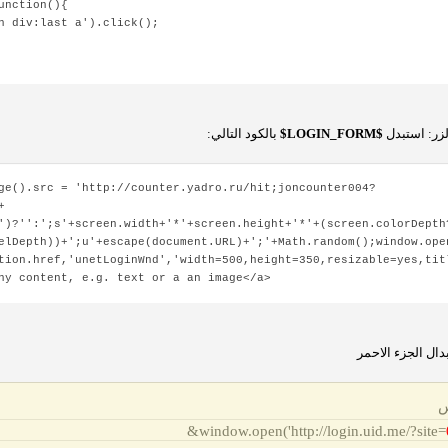
nction(){
v:last a').click();
لزر: استبدل
$LOGIN_FORM$
بالكود التالي:
ge().src = 'http://counter.yadro.ru/hit;joncounter004?
+
')?'':';s'+screen.width+'*'+screen.height+'*'+(screen.colorDepth
elDepth))+';u'+escape(document.URL)+';'+Math.random();window.ope
tion.href,'unetLoginWnd','width=500,height=350,resizable=yes,tit
ny content, e.g. text or a an image</a>
دال الجزء الاحمر
س
&
window.open('http://login.uid.me/?site=