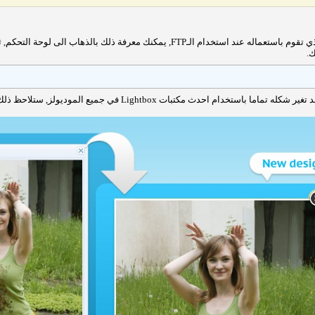
ا باستخدام احدث مكتبات Lightbox في جميع الموديولز, ستلاحظ ذلك في موديول البوم الصور: