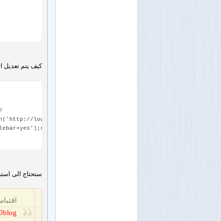
كيف يتم تعديل ا
?
n('http://login.uid.me/?
lebar=yes');return
ستحتاج الى استب
اقتبا
0blog