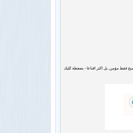
بح فقط مؤمن, بل اكثر اقناعا - بضغطة كليك