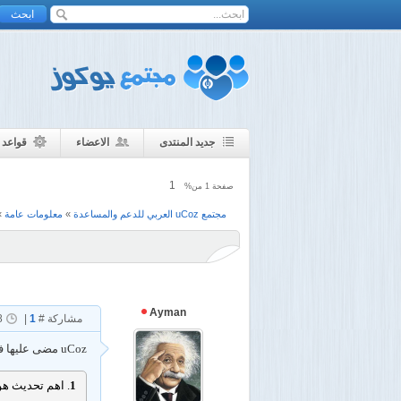
جديد المنتدى
الاعضاء
قواعد 
1
صفحة
1
من%
مجتمع uCoz العربي للدعم والمساعدة
»
معلومات عامة
»
Ayman
مشاركة #
1
|
8
uCoz مضى عليها فترة لم تتجدد, ومن الصعب انكار ذلك - لكن نٌعلن عن تحديثات رئيسية من مدة طويلة. اليوم نود ان نٌعلن عن بعض التحديثات.
1
. اهم تحديث هو