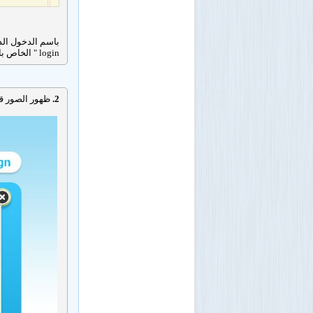
login " الخاص بك.
2.
ظهور الصور قد تغير شكله تمام