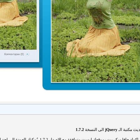
حديث مكتبة الـ
jQuery
الى النسخة
1.7.2
اذا كنت تستعمل اكواد جافا سكريبت بموقعك ليست متو