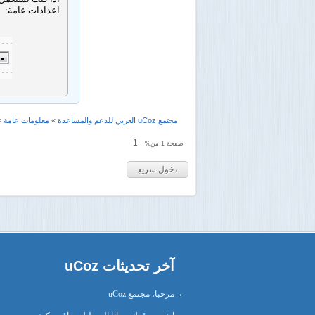
اعدادات عامة:
مجتمع uCoz العربي للدعم والمساعدة
»
معلومات عامة
»
1
صفحة
1
من%
آخر تحديثات uCoz
مرحبا، مجتمع uCoz