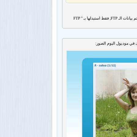
باسم الدخول الذي تقوم باستعماله عند استخدام الـFTP, يمكنك معرفة ذلك بالذهاب الى لوحة التحكم, ثم بيانات الـ FTP, فقط استبدلها بـ " FTP