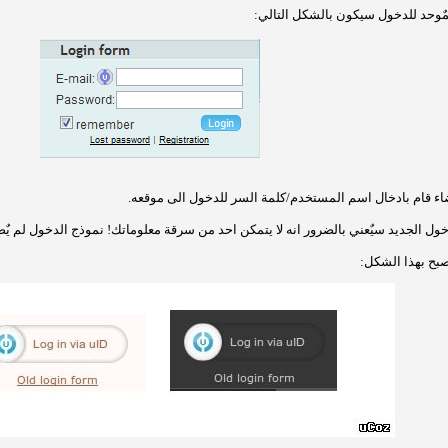
لمٌوحد للدخول سيكون بالشكل التالي:
ضاء قام بادخال اسم المستخدم/كلمة السر للدخول الى موقعه.
ول الجديد سيٌعني بالضرور انه لا يتمكن احد من سرقة معلوماتك! نموذج الدخول لم يٌص
بح بهذا الشكل: