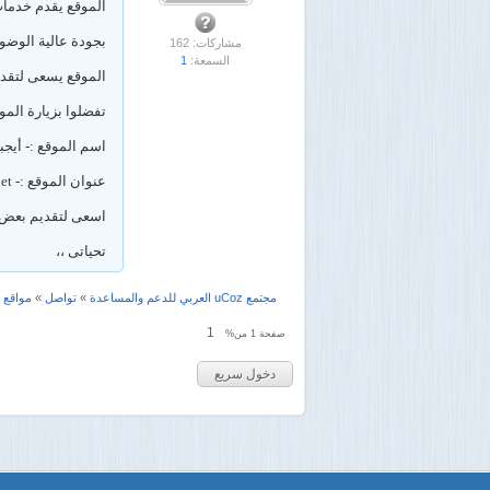
الموقع يقدم خدمات
بجودة عالية الوضوح HD والبث على مدار الساعة بدون انقطاع ويقدم ايضا ملفات تفاعلية يمكنك الاستفادة من
مشاركات: 162
السمعة:
1
الموقع يسعى لتقدي
تفضلوا بزيارة المو
اسم الموقع :- أيجبت ا
عنوان الموقع :- egypthd.ucoz.net
اسعى لتقديم بعض ا
تحياتى ،،
مجتمع uCoz العربي للدعم والمساعدة
»
تواصل
»
مواقع و
1
صفحة
1
من%