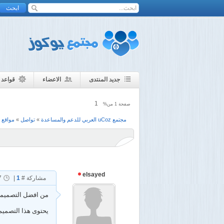
جديد المنتدى
الاعضاء
قواعد 
1
صفحة
1
من%
مجتمع uCoz العربي للدعم والمساعدة
»
تواصل
»
مواقع و
elsayed
مشاركة #
1
|
7
من افضل التصميما
يحتوى هذا التصميم